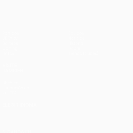
en
UEFA Europa League
3-1
penaltis)
en
Wembley
penaltis)
en 2011
Partidos
Equipos
UEFA.tv
Noticias
Sorteos
Historia
Gaming
Sobre
Datos
Tienda (clubes)
VISITE
TAMBIÉN
UEFA.com
Fundación de
la UEFA
ELEGIR IDIOMA
Español
English
Français
Deutsch
Русский
Español
Italiano
Português
SÍGANOS EN