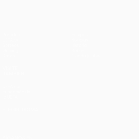
en
UEFA Europa League
3-1
penaltis)
en
Wembley
penaltis)
en 2011
Partidos
Equipos
UEFA.tv
Noticias
Sorteos
Historia
Gaming
Sobre
Datos
Tienda (clubes)
VISITE
TAMBIÉN
UEFA.com
Fundación de
la UEFA
ELEGIR IDIOMA
Español
English
Français
Deutsch
Русский
Español
Italiano
Português
SÍGANOS EN