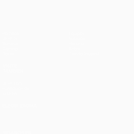
en
UEFA Europa League
3-1
penaltis)
en
Wembley
penaltis)
en 2011
Partidos
Equipos
UEFA.tv
Noticias
Sorteos
Historia
Gaming
Sobre
Datos
Tienda (clubes)
VISITE
TAMBIÉN
UEFA.com
Fundación de
la UEFA
ELEGIR IDIOMA
Español
English
Français
Deutsch
Русский
Español
Italiano
Português
SÍGANOS EN