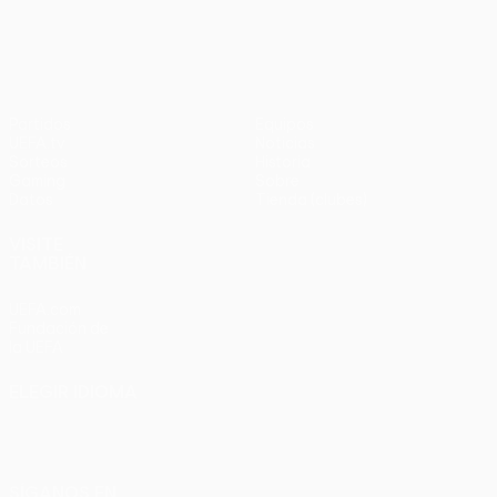
en
UEFA Europa League
3-1
penaltis)
en
Wembley
penaltis)
en 2011
Partidos
Equipos
UEFA.tv
Noticias
Sorteos
Historia
Gaming
Sobre
Datos
Tienda (clubes)
VISITE
TAMBIÉN
UEFA.com
Fundación de
la UEFA
ELEGIR IDIOMA
Español
English
Français
Deutsch
Русский
Español
Italiano
Português
SÍGANOS EN