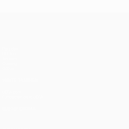
Liverpool 3-3
Barcelona en
(2-3 en
Wembley en
penaltis)
2011
UEFA Europa League
Partidos
UEFA.tv
Sorteos
Gaming
Datos
VISITE TAMBIÉN
UEFA.com
Fundación de la UEFA
ELEGIR IDIOMA
Español
English
Français
Deutsch
Русский
Español
Italia