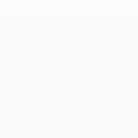
Bayern 1-1 (4-3
Liverpool 3-1
0-1
penaltis)
Equipos
Noticias
Historia
Sobre
Tienda (clubes)
no
Português