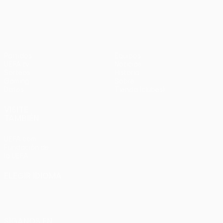
en
UEFA Europa League
3-1
penaltis)
en
Wembley
penaltis)
en 2011
Partidos
Equipos
UEFA.tv
Noticias
Sorteos
Historia
Gaming
Sobre
Datos
Tienda (clubes)
VISITE
TAMBIÉN
UEFA.com
Fundación de
la UEFA
ELEGIR IDIOMA
Español
English
Français
Deutsch
Русский
Español
Italiano
Português
SÍGANOS EN