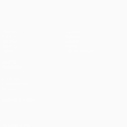
en
UEFA Europa League
3-1
penaltis)
en
Wembley
penaltis)
en 2011
Partidos
Equipos
UEFA.tv
Noticias
Sorteos
Historia
Gaming
Sobre
Datos
Tienda (clubes)
VISITE
TAMBIÉN
UEFA.com
Fundación de
la UEFA
ELEGIR IDIOMA
Español
English
Français
Deutsch
Русский
Español
Italiano
Português
SÍGANOS EN