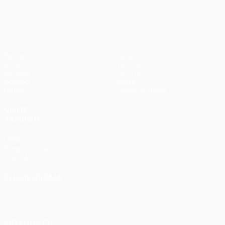
en
UEFA Europa League
3-1
penaltis)
en
Wembley
penaltis)
en 2011
Partidos
Equipos
UEFA.tv
Noticias
Sorteos
Historia
Gaming
Sobre
Datos
Tienda (clubes)
VISITE
TAMBIÉN
UEFA.com
Fundación de
la UEFA
ELEGIR IDIOMA
Español
English
Français
Deutsch
Русский
Español
Italiano
Português
SÍGANOS EN