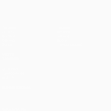
en
UEFA Europa League
3-1
penaltis)
en
Wembley
penaltis)
en 2011
Partidos
Equipos
UEFA.tv
Noticias
Sorteos
Historia
Gaming
Sobre
Datos
Tienda (clubes)
VISITE
TAMBIÉN
UEFA.com
Fundación de
la UEFA
ELEGIR IDIOMA
Español
English
Français
Deutsch
Русский
Español
Italiano
Português
SÍGANOS EN