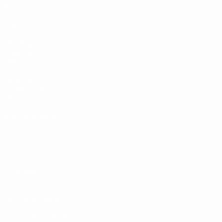
Sorteos
Historia
Grupos
Sobre
Vídeos
PÁGINAS
WEB DE LA
UEFA
UEFA.com
Fundación de la
UEFA
ELEGIR IDIOMA
Español
English
Français
Deutsch
Русский
Español
Italiano
Português
Privacidad
Términos y condiciones
Política de cookies
Ajustes de privacidad