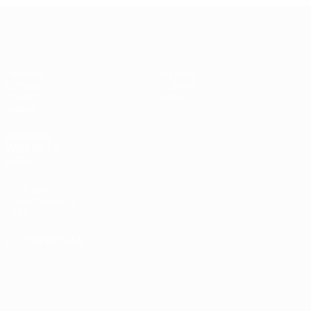
UEFA Champions League de Fútbol S
Partidos
Equipos
Sorteos
Historia
Grupos
Sobre
Vídeos
PÁGINAS
WEB DE LA
UEFA
UEFA.com
Fundación de la
UEFA
ELEGIR IDIOMA
Español
English
Français
Deutsch
Русский
Español
Italiano
Português