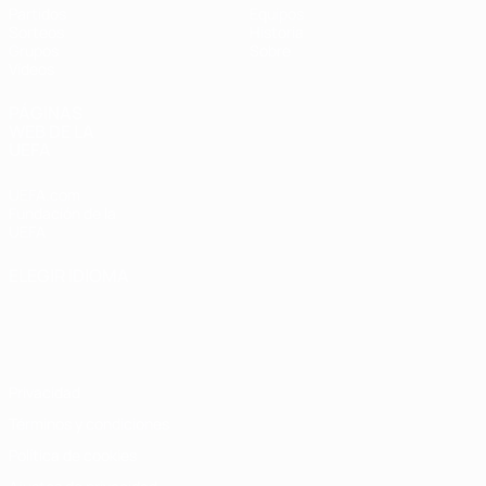
Partidos
Equipos
Sorteos
Historia
Grupos
Sobre
Vídeos
PÁGINAS
WEB DE LA
UEFA
UEFA.com
Fundación de la
UEFA
ELEGIR IDIOMA
Español
English
Français
Deutsch
Русский
Español
Italiano
Português
Privacidad
Términos y condiciones
Política de cookies