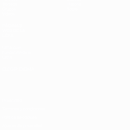
Sorteos
Historia
Grupos
Sobre
Vídeos
PÁGINAS
WEB DE LA
UEFA
UEFA.com
Fundación de la
UEFA
ELEGIR IDIOMA
Español
English
Français
Deutsch
Русский
Español
Italiano
Português
Privacidad
Términos y condiciones
Política de cookies
Ajustes de privacidad