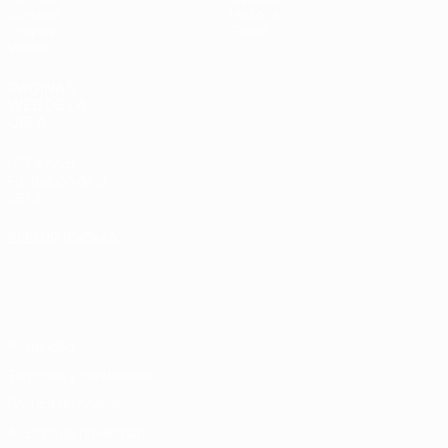
Sorteos
Historia
Grupos
Sobre
Vídeos
PÁGINAS
WEB DE LA
UEFA
UEFA.com
Fundación de la
UEFA
ELEGIR IDIOMA
Español
English
Français
Deutsch
Русский
Español
Italiano
Português
Privacidad
Términos y condiciones
Política de cookies
Ajustes de privacidad