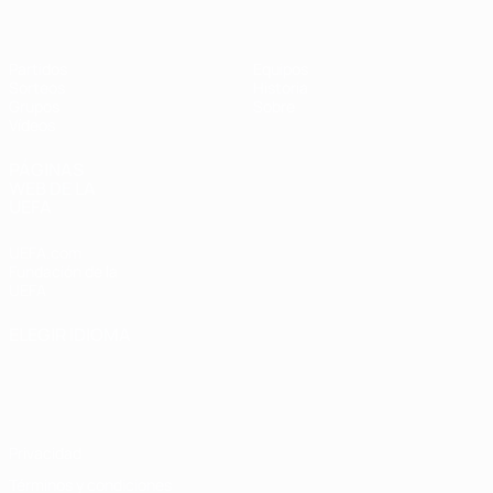
Partidos
Equipos
Sorteos
Historia
Grupos
Sobre
Vídeos
PÁGINAS
WEB DE LA
UEFA
UEFA.com
Fundación de la
UEFA
ELEGIR IDIOMA
Español
English
Français
Deutsch
Русский
Español
Italiano
Português
Privacidad
Términos y condiciones