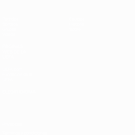
Partidos
Equipos
Sorteos
Historia
Grupos
Sobre
Vídeos
PÁGINAS
WEB DE LA
UEFA
UEFA.com
Fundación de la
UEFA
ELEGIR IDIOMA
Español
English
Français
Deutsch
Русский
Español
Italiano
Português
Privacidad
Términos y condiciones