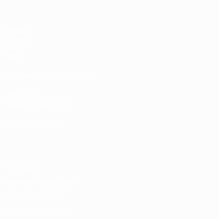
Partidos
Sorteos
Grupos
Vídeos
PÁGINAS WEB DE LA UEFA
UEFA.com
Fundación de la UEFA
ELEGIR IDIOMA
Español
English
Français
Deutsch
Русский
Español
Italiano
Privacidad
Términos y condiciones
Política de cookies
Ajustes de privacidad