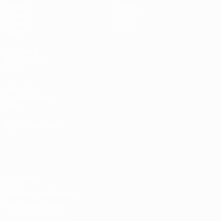
Partidos
Equipos
Sorteos
Historia
Grupos
Sobre
Vídeos
PÁGINAS
WEB DE LA
UEFA
UEFA.com
Fundación de la
UEFA
ELEGIR IDIOMA
Español
English
Français
Deutsch
Русский
Español
Italiano
Português
Privacidad
Términos y condiciones
Política de cookies