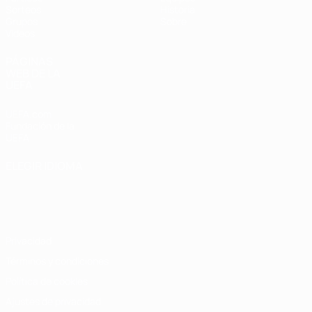
Sorteos
Historia
Grupos
Sobre
Vídeos
PÁGINAS
WEB DE LA
UEFA
UEFA.com
Fundación de la
UEFA
ELEGIR IDIOMA
Español
English
Français
Deutsch
Русский
Español
Italiano
Português
Privacidad
Términos y condiciones
Política de cookies
Ajustes de privacidad