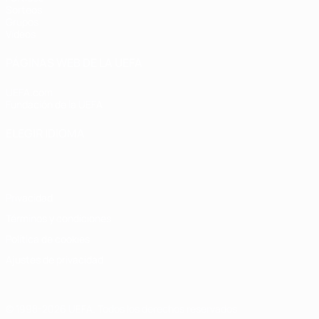
Sorteos
Grupos
Vídeos
PÁGINAS WEB DE LA UEFA
UEFA.com
Fundación de la UEFA
ELEGIR IDIOMA
Español
English
Français
Deutsch
Русский
Español
Italiano
Privacidad
Términos y condiciones
Política de cookies
Ajustes de privacidad
© 1998-2026 UEFA. Todos los derechos reservados