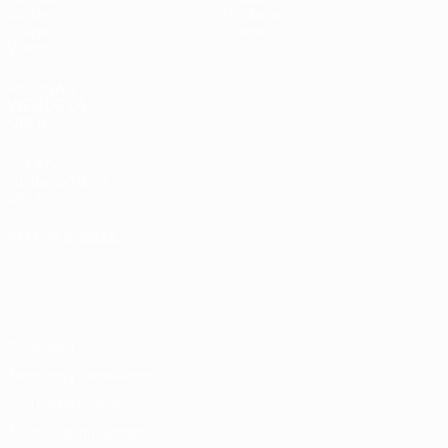
Sorteos
Historia
Grupos
Sobre
Vídeos
PÁGINAS
WEB DE LA
UEFA
UEFA.com
Fundación de la
UEFA
ELEGIR IDIOMA
Español
English
Français
Deutsch
Русский
Español
Italiano
Português
Privacidad
Términos y condiciones
Política de cookies
Ajustes de privacidad