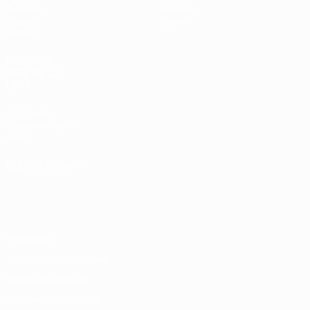
Sorteos
Historia
Grupos
Sobre
Vídeos
PÁGINAS
WEB DE LA
UEFA
UEFA.com
Fundación de la
UEFA
ELEGIR IDIOMA
Español
English
Français
Deutsch
Русский
Español
Italiano
Português
Privacidad
Términos y condiciones
Política de cookies
Ajustes de privacidad