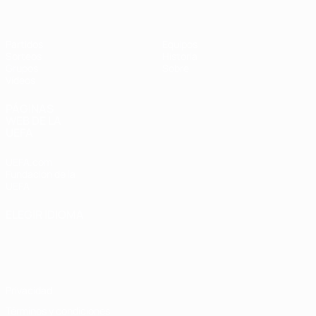
Partidos
Equipos
Sorteos
Historia
Grupos
Sobre
Vídeos
PÁGINAS
WEB DE LA
UEFA
UEFA.com
Fundación de la
UEFA
ELEGIR IDIOMA
Español
English
Français
Deutsch
Русский
Español
Italiano
Português
Privacidad
Términos y condiciones