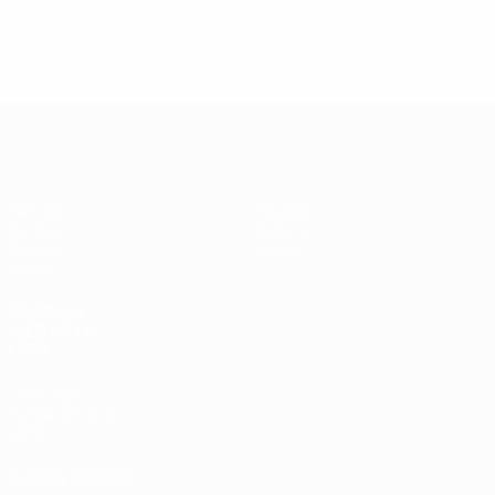
UEFA Champions League de Fútbol S
Partidos
Equipos
Sorteos
Historia
Grupos
Sobre
Vídeos
PÁGINAS
WEB DE LA
UEFA
UEFA.com
Fundación de la
UEFA
ELEGIR IDIOMA