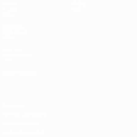
Sorteos
Historia
Grupos
Sobre
Vídeos
PÁGINAS
WEB DE LA
UEFA
UEFA.com
Fundación de la
UEFA
ELEGIR IDIOMA
Español
English
Français
Deutsch
Русский
Español
Italiano
Português
Privacidad
Términos y condiciones
Política de cookies
Ajustes de privacidad