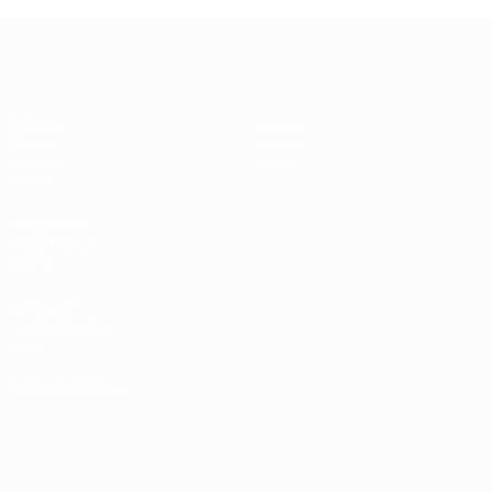
UEFA Champions League de Fútbol S
Partidos
Equipos
Sorteos
Historia
Grupos
Sobre
Vídeos
PÁGINAS
WEB DE LA
UEFA
UEFA.com
Fundación de la
UEFA
ELEGIR IDIOMA
Español
English
Français
Deutsch
Русский
Español
Italiano
Português