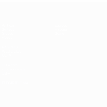
UEFA Champions League de Fútbol S
Partidos
Equipos
Sorteos
Historia
Grupos
Sobre
Vídeos
PÁGINAS
WEB DE LA
UEFA
UEFA.com
Fundación de la
UEFA
ELEGIR IDIOMA
Español
English
Français
Deutsch
Русский
Español
Italiano
Português