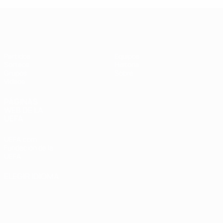
UEFA Champions League de Fútbol S
Partidos
Equipos
Sorteos
Historia
Grupos
Sobre
Vídeos
PÁGINAS
WEB DE LA
UEFA
UEFA.com
Fundación de la
UEFA
ELEGIR IDIOMA
Español
English
Français
Deutsch
Русский
Español
Italiano
Português