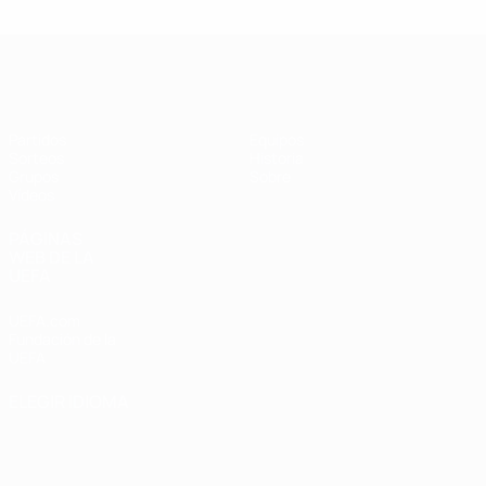
UEFA Champions League de Fútbol S
Partidos
Equipos
Sorteos
Historia
Grupos
Sobre
Vídeos
PÁGINAS
WEB DE LA
UEFA
UEFA.com
Fundación de la
UEFA
ELEGIR IDIOMA
Español
English
Français
Deutsch
Русский
Español
Italiano
Português