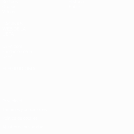
Sorteos
Historia
Grupos
Sobre
Vídeos
PÁGINAS
WEB DE LA
UEFA
UEFA.com
Fundación de la
UEFA
ELEGIR IDIOMA
Español
English
Français
Deutsch
Русский
Español
Italiano
Português
Privacidad
Términos y condiciones
Política de cookies
Ajustes de privacidad