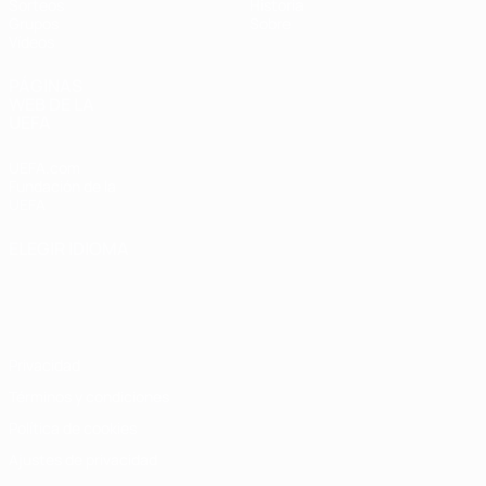
Sorteos
Historia
Grupos
Sobre
Vídeos
PÁGINAS
WEB DE LA
UEFA
UEFA.com
Fundación de la
UEFA
ELEGIR IDIOMA
Español
English
Français
Deutsch
Русский
Español
Italiano
Português
Privacidad
Términos y condiciones
Política de cookies
Ajustes de privacidad