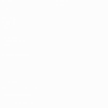
Sorteos
Historia
Grupos
Sobre
Vídeos
PÁGINAS
WEB DE LA
UEFA
UEFA.com
Fundación de la
UEFA
ELEGIR IDIOMA
Español
English
Français
Deutsch
Русский
Español
Italiano
Português
Privacidad
Términos y condiciones
Política de cookies
Ajustes de privacidad