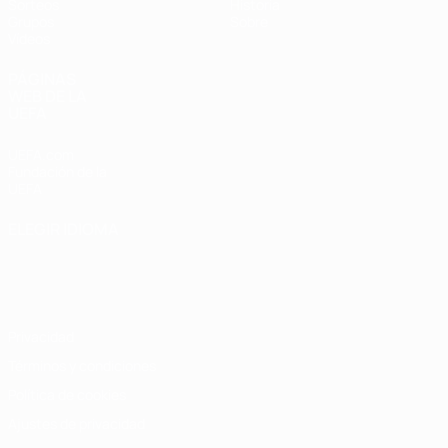
Sorteos
Historia
Grupos
Sobre
Vídeos
PÁGINAS
WEB DE LA
UEFA
UEFA.com
Fundación de la
UEFA
ELEGIR IDIOMA
Español
English
Français
Deutsch
Русский
Español
Italiano
Português
Privacidad
Términos y condiciones
Política de cookies
Ajustes de privacidad