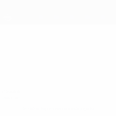
Saltar
al
contenido
principal
UEFA Champions League de Fútbol Sala
YURIY
Yuriy Savenko Datos
SAVENKO
FC Kyiv
Ucrania
Comparar
Resumen
Sin datos disponibles para este jugador