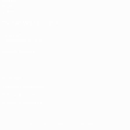
Sorteos
Grupos
Vídeos
PÁGINAS WEB DE LA UEFA
UEFA.com
Fundación de la UEFA
ELEGIR IDIOMA
Español
English
Français
Deutsch
Русский
Español
Italiano
Privacidad
Términos y condiciones
Política de cookies
Ajustes de privacidad
© 1998-2026 UEFA. Todos los derechos reservados