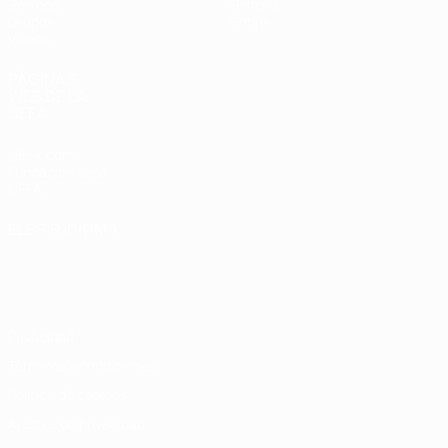
Sorteos
Historia
Grupos
Sobre
Vídeos
PÁGINAS
WEB DE LA
UEFA
UEFA.com
Fundación de la
UEFA
ELEGIR IDIOMA
Español
English
Français
Deutsch
Русский
Español
Italiano
Português
Privacidad
Términos y condiciones
Política de cookies
Ajustes de privacidad