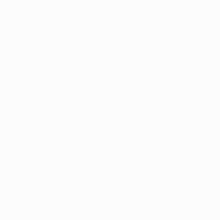
Sorteos
Historia
Grupos
Sobre
Vídeos
PÁGINAS
WEB DE LA
UEFA
UEFA.com
Fundación de la
UEFA
ELEGIR IDIOMA
Español
English
Français
Deutsch
Русский
Español
Italiano
Português
Privacidad
Términos y condiciones
Política de cookies
Ajustes de privacidad