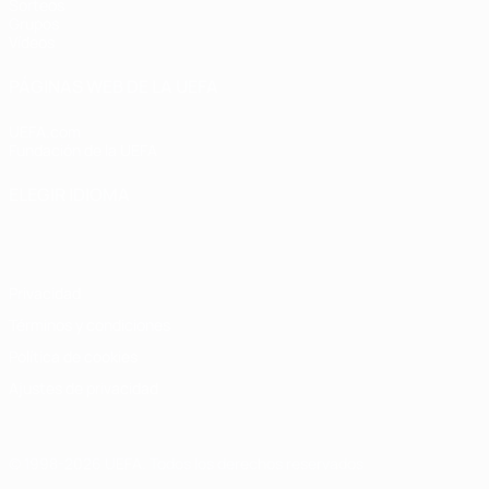
Sorteos
Grupos
Vídeos
PÁGINAS WEB DE LA UEFA
UEFA.com
Fundación de la UEFA
ELEGIR IDIOMA
Español
English
Français
Deutsch
Русский
Español
Italiano
Privacidad
Términos y condiciones
Política de cookies
Ajustes de privacidad
© 1998-2026 UEFA. Todos los derechos reservados