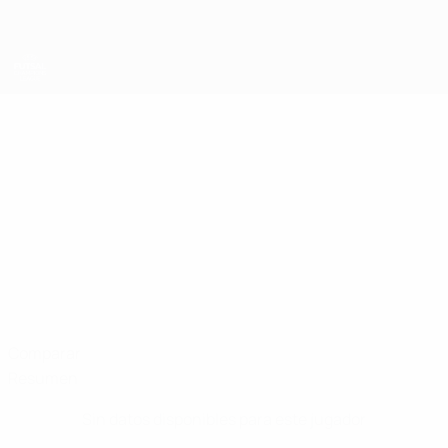
Saltar
al
contenido
principal
UEFA Champions League de Fútbol Sala
ARTJOMS
Artjoms Kozlovskis Datos
KOZLOVSKIS
Riga
Letonia
Comparar
Resumen
Sin datos disponibles para este jugador