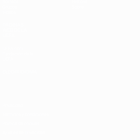
Sorteos
Historia
Grupos
Sobre
Vídeos
PÁGINAS
WEB DE LA
UEFA
UEFA.com
Fundación de la
UEFA
ELEGIR IDIOMA
Español
English
Français
Deutsch
Русский
Español
Italiano
Português
Privacidad
Términos y condiciones
Política de cookies
Ajustes de privacidad