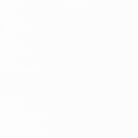
Sorteos
Historia
Grupos
Sobre
Vídeos
PÁGINAS
WEB DE LA
UEFA
UEFA.com
Fundación de la
UEFA
ELEGIR IDIOMA
Español
English
Français
Deutsch
Русский
Español
Italiano
Português
Privacidad
Términos y condiciones
Política de cookies
Ajustes de privacidad