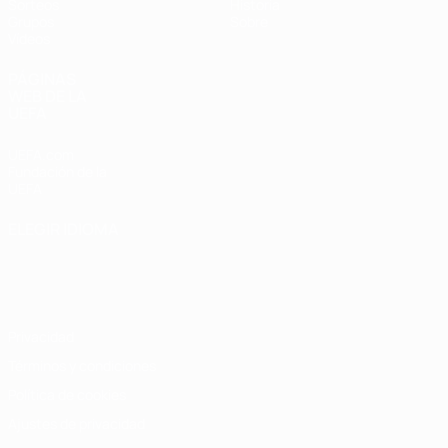
Sorteos
Historia
Grupos
Sobre
Vídeos
PÁGINAS
WEB DE LA
UEFA
UEFA.com
Fundación de la
UEFA
ELEGIR IDIOMA
Español
English
Français
Deutsch
Русский
Español
Italiano
Português
Privacidad
Términos y condiciones
Política de cookies
Ajustes de privacidad