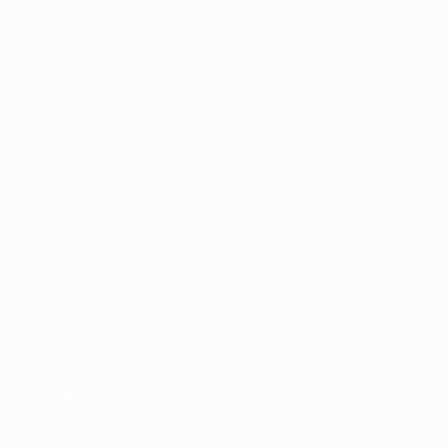
Sorteos
Historia
Grupos
Sobre
Vídeos
PÁGINAS
WEB DE LA
UEFA
UEFA.com
Fundación de la
UEFA
ELEGIR IDIOMA
Español
English
Français
Deutsch
Русский
Español
Italiano
Português
Privacidad
Términos y condiciones
Política de cookies
Ajustes de privacidad