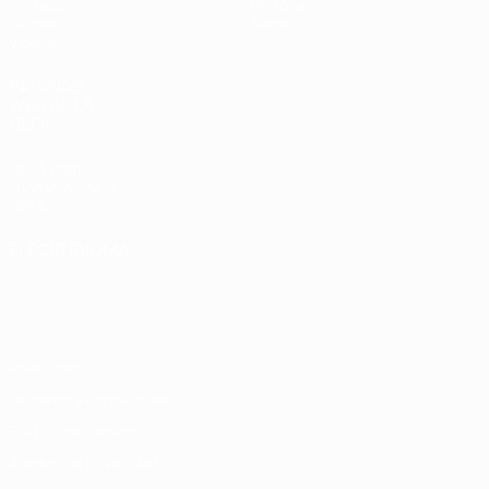
Sorteos
Historia
Grupos
Sobre
Vídeos
PÁGINAS
WEB DE LA
UEFA
UEFA.com
Fundación de la
UEFA
ELEGIR IDIOMA
Español
English
Français
Deutsch
Русский
Español
Italiano
Português
Privacidad
Términos y condiciones
Política de cookies
Ajustes de privacidad