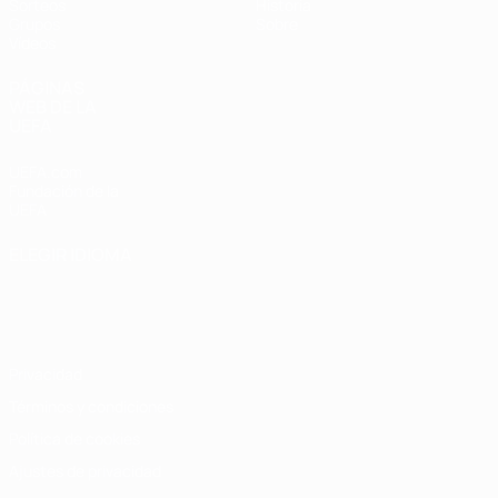
Sorteos
Historia
Grupos
Sobre
Vídeos
PÁGINAS
WEB DE LA
UEFA
UEFA.com
Fundación de la
UEFA
ELEGIR IDIOMA
Español
English
Français
Deutsch
Русский
Español
Italiano
Português
Privacidad
Términos y condiciones
Política de cookies
Ajustes de privacidad