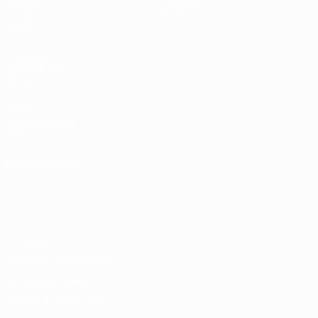
Sorteos
Historia
Grupos
Sobre
Vídeos
PÁGINAS
WEB DE LA
UEFA
UEFA.com
Fundación de la
UEFA
ELEGIR IDIOMA
Español
English
Français
Deutsch
Русский
Español
Italiano
Português
Privacidad
Términos y condiciones
Política de cookies
Ajustes de privacidad