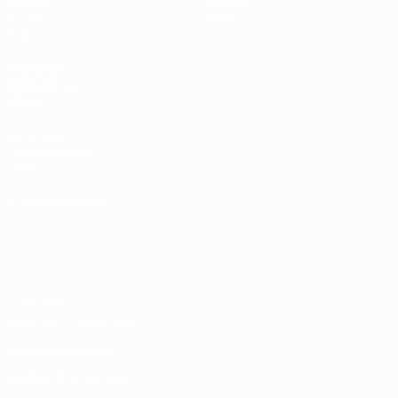
Sorteos
Historia
Grupos
Sobre
Vídeos
PÁGINAS
WEB DE LA
UEFA
UEFA.com
Fundación de la
UEFA
ELEGIR IDIOMA
Español
English
Français
Deutsch
Русский
Español
Italiano
Português
Privacidad
Términos y condiciones
Política de cookies
Ajustes de privacidad