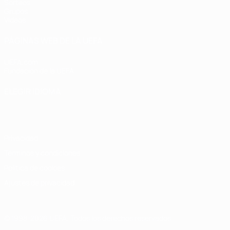
Sorteos
Grupos
Vídeos
PÁGINAS WEB DE LA UEFA
UEFA.com
Fundación de la UEFA
ELEGIR IDIOMA
Español
English
Français
Deutsch
Русский
Español
Italiano
Privacidad
Términos y condiciones
Política de cookies
Ajustes de privacidad
© 1998-2026 UEFA. Todos los derechos reservados