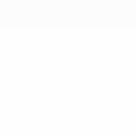
Saltar
al
contenido
principal
UEFA Champions League de Fútbol Sala
MICHAL
Michal Baran Datos
BARAN
Ísbjörninn
Resumen
Sin datos disponibles para este jugador