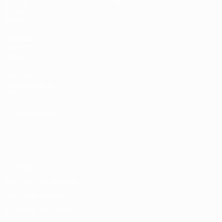
Sorteos
Historia
Grupos
Sobre
Vídeos
PÁGINAS
WEB DE LA
UEFA
UEFA.com
Fundación de la
UEFA
ELEGIR IDIOMA
Español
English
Français
Deutsch
Русский
Español
Italiano
Português
Privacidad
Términos y condiciones
Política de cookies
Ajustes de privacidad