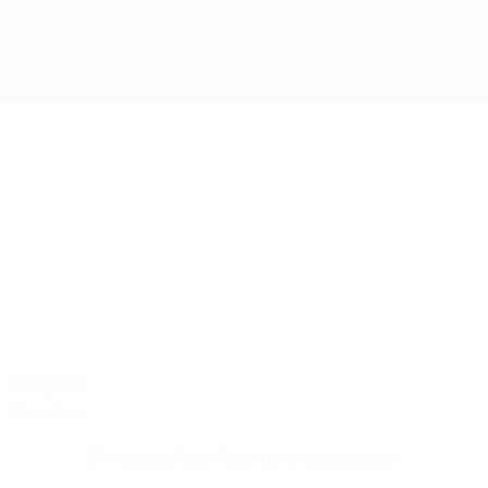
Saltar
al
contenido
principal
UEFA Champions League de Fútbol Sala
RASMUS STENHOLT
Rasmus Stenholt Busk Datos
BUSK
Hjørring
Comparar
Resumen
Sin datos disponibles para este jugador