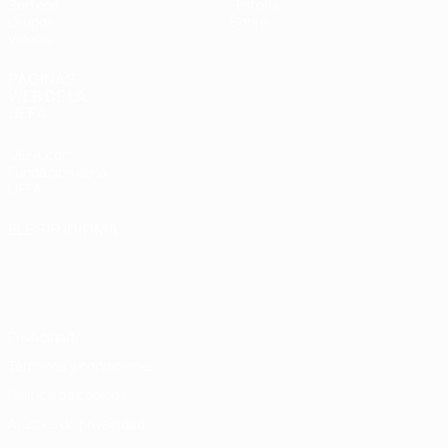
Sorteos
Historia
Grupos
Sobre
Vídeos
PÁGINAS
WEB DE LA
UEFA
UEFA.com
Fundación de la
UEFA
ELEGIR IDIOMA
Español
English
Français
Deutsch
Русский
Español
Italiano
Português
Privacidad
Términos y condiciones
Política de cookies
Ajustes de privacidad