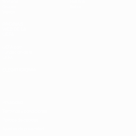
Sorteos
Historia
Grupos
Sobre
Vídeos
PÁGINAS
WEB DE LA
UEFA
UEFA.com
Fundación de la
UEFA
ELEGIR IDIOMA
Español
English
Français
Deutsch
Русский
Español
Italiano
Português
Privacidad
Términos y condiciones
Política de cookies
Ajustes de privacidad