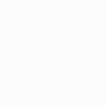
Sorteos
Historia
Grupos
Sobre
Vídeos
PÁGINAS
WEB DE LA
UEFA
UEFA.com
Fundación de la
UEFA
ELEGIR IDIOMA
Español
English
Français
Deutsch
Русский
Español
Italiano
Português
Privacidad
Términos y condiciones
Política de cookies
Ajustes de privacidad